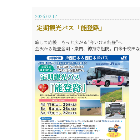
2026.02.12
定期観光バス「能登路」
旅して応援 もっと広がる“今いける能登”へ
金沢から能登金剛・巌門、總持寺祖院。白米千枚田な