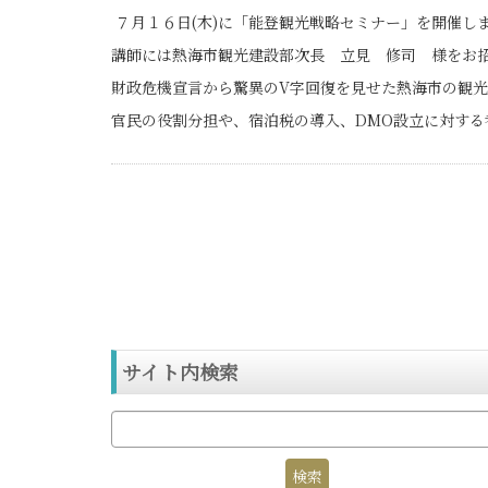
７月１６日(木)に「能登観光戦略セミナー」を開催し
講師には熱海市観光建設部次長 立見 修司 様をお
財政危機宣言から驚異のV字回復を見せた熱海市の観
官民の役割分担や、宿泊税の導入、DMO設立に対する
サイト内検索